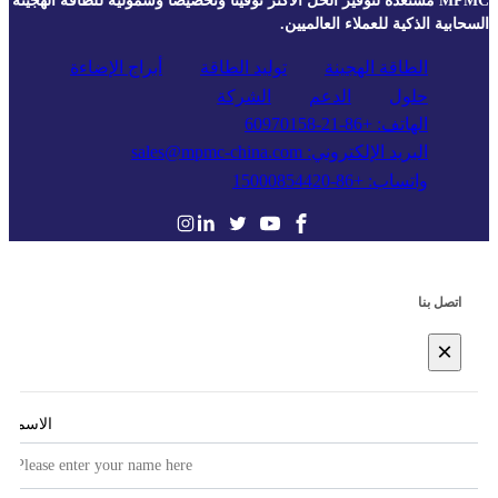
MPMC مستعدة لتوفير الحل الأكثر توقيتًا وتخصيصًا وشمولية للطاقة الهجينة
السحابية الذكية للعملاء العالميين.
الطاقة الهجينة
توليد الطاقة
أبراج الإضاءة
حلول
الدعم
الشركة
الهاتف: +86-21-60970158
البريد الإلكتروني: sales@mpmc-china.com
واتساب: +86-15000854420
اتصل بنا
×
الاسم
*